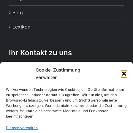
Blog
Lexikon
Ihr Kontakt zu uns
Rechbergstraße 11
Cookie-Zustimmung
73770 Denkendorf
verwalten
Telefon:
0711 12556815
Wir verwenden Technologien wie Cookies, um Geräteinformationen
Handy:
017663847664
zu speichern und/oder darauf zuzugreifen. Wir tun dies, um das
Browsing-Erlebnis zu verbessern und um (nicht) personalisierte
E-Mail:
info@creativemotion-online.de
Werbung anzuzeigen. Wenn du nicht zustimmst oder die Zustimmung
Webseite:
www.creativemotion-online.de
widerrufst, kann dies bestimmte Merkmale und Funktionen
beeinträchtigen.
Dienste verwalten