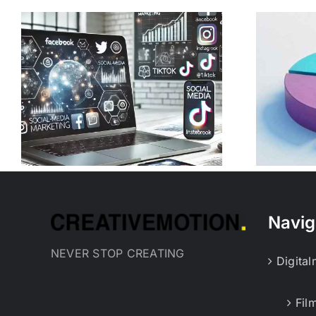
Kostenorientierte
Preispolitik:
k
Beispiele und
Anwendung
Navig
NEVER STOP CREATING
Digita
Fil