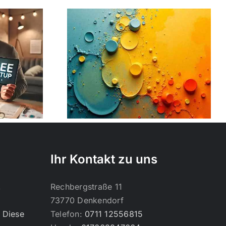
ewerbe
: Der Weg
greichen
ness
Ihr Kontakt zu uns
,
Rechbergstraße 11
73770 Denkendorf
 Diese
Telefon:
0711 12556815