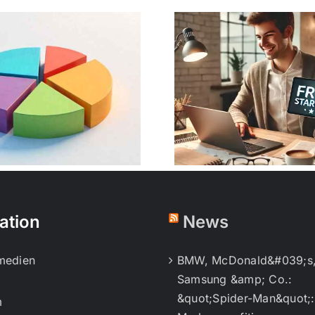
Firma gründen
Kleing
ostenlos: So gelingt
Lackierer
der Start ohne
zum erfol
Kapitalaufwand
Busi
ation
News
lmedien
BMW, McDonald&#039;s
Samsung &amp; Co.:
&quot;Spider-Man&quot;:
m