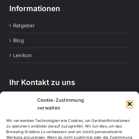
Informationen
Ratgeber
Blog
Lexikon
Ihr Kontakt zu uns
Rechbergstraße 11
Cookie-Zustimmung
73770 Denkendorf
verwalten
Telefon:
0711 12556815
Wir verwenden Technologien wie Cookies, um Geräteinformationen
Handy:
017663847664
zu speichern und/oder darauf zuzugreifen. Wir tun dies, um das
Browsing-Erlebnis zu verbessern und um (nicht) personalisierte
E-Mail:
info@creativemotion-online.de
Werbung anzuzeigen. Wenn du nicht zustimmst oder die Zustimmung