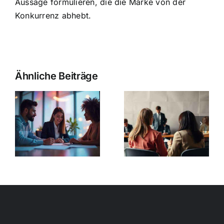
Aussage formulieren, die die Marke von der
Konkurrenz abhebt.
Ähnliche Beiträge
winnung
:
Öffentlichkeitsarbeit
Existenzgr
hes
g