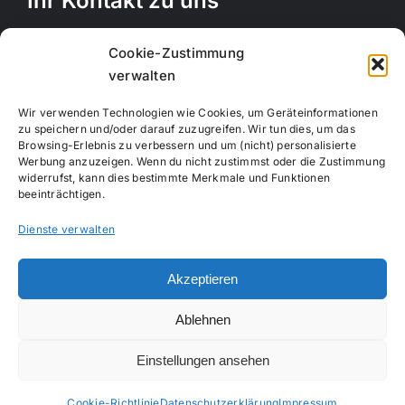
Ihr Kontakt zu uns
Rechbergstraße 11
Cookie-Zustimmung
73770 Denkendorf
verwalten
Telefon:
0711 12556815
Wir verwenden Technologien wie Cookies, um Geräteinformationen
Handy:
017663847664
zu speichern und/oder darauf zuzugreifen. Wir tun dies, um das
Browsing-Erlebnis zu verbessern und um (nicht) personalisierte
E-Mail:
info@creativemotion-online.de
Werbung anzuzeigen. Wenn du nicht zustimmst oder die Zustimmung
Webseite:
www.creativemotion-online.de
widerrufst, kann dies bestimmte Merkmale und Funktionen
beeinträchtigen.
Dienste verwalten
Akzeptieren
Copyright 2020 - 2024 |
Impressum
|
Datenschutzerklärung
|
Ablehnen
All Rights Reserved
Einstellungen ansehen
Cookie-Richtlinie
Datenschutzerklärung
Impressum