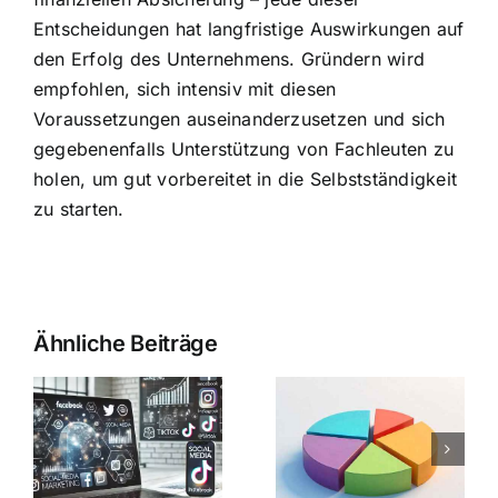
Entscheidungen hat langfristige Auswirkungen auf
den Erfolg des Unternehmens. Gründern wird
empfohlen, sich intensiv mit diesen
Voraussetzungen auseinanderzusetzen und sich
gegebenenfalls Unterstützung von Fachleuten zu
holen, um gut vorbereitet in die Selbstständigkeit
zu starten.
Ähnliche Beiträge
t
Firma
Kostenorientierte
gründen
e
Preispolitik:
kostenlos:
Beispiele
So gelingt