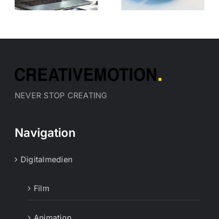
und
der Start
e
Anwendung
ohne
Kapitalauf
NEVER STOP CREATING
Navigation
Digitalmedien
Film
Animation