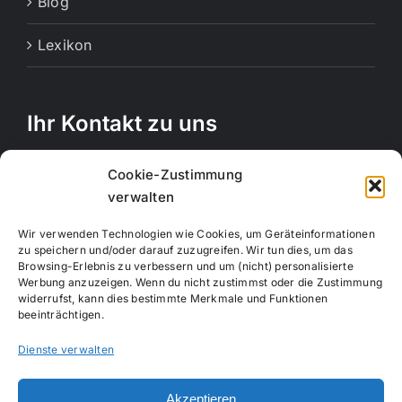
Blog
Lexikon
Ihr Kontakt zu uns
Rechbergstraße 11
Cookie-Zustimmung
73770 Denkendorf
verwalten
Telefon:
0711 12556815
Wir verwenden Technologien wie Cookies, um Geräteinformationen
Handy:
017663847664
zu speichern und/oder darauf zuzugreifen. Wir tun dies, um das
Browsing-Erlebnis zu verbessern und um (nicht) personalisierte
E-Mail:
info@creativemotion-online.de
Werbung anzuzeigen. Wenn du nicht zustimmst oder die Zustimmung
Webseite:
www.creativemotion-online.de
widerrufst, kann dies bestimmte Merkmale und Funktionen
beeinträchtigen.
Dienste verwalten
Akzeptieren