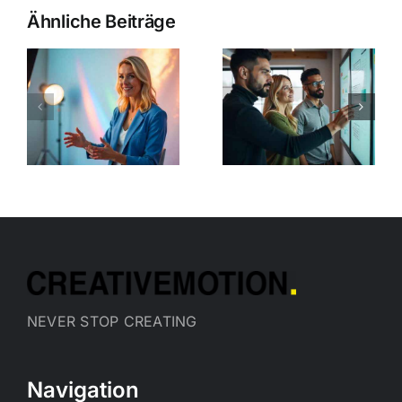
Ähnliche Beiträge
o
Erfolgreich
Social
Ratgeber –
o
Media
Copy
n
Kampagne
aufbauen:
10 Schritte
NEVER STOP CREATING
Navigation