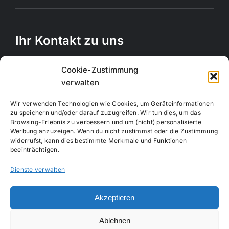
Ihr Kontakt zu uns
Rechbergstraße 11
Cookie-Zustimmung
73770 Denkendorf
verwalten
Telefon:
0711 12556815
Wir verwenden Technologien wie Cookies, um Geräteinformationen
Handy:
017663847664
zu speichern und/oder darauf zuzugreifen. Wir tun dies, um das
Browsing-Erlebnis zu verbessern und um (nicht) personalisierte
E-Mail:
info@creativemotion-online.de
Werbung anzuzeigen. Wenn du nicht zustimmst oder die Zustimmung
Webseite:
www.creativemotion-online.de
widerrufst, kann dies bestimmte Merkmale und Funktionen
beeinträchtigen.
Dienste verwalten
Akzeptieren
Copyright 2020 - 2024 |
Impressum
|
Datenschutzerklärung
|
Ablehnen