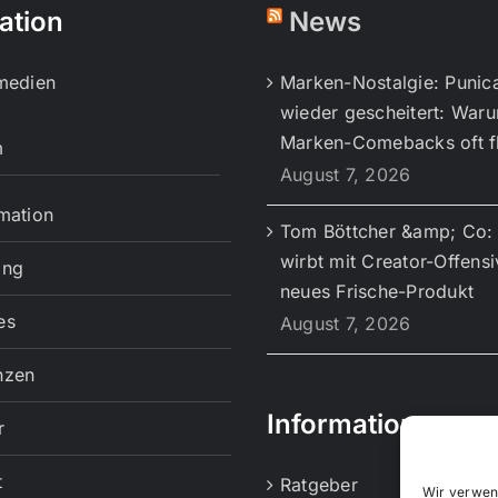
ation
News
lmedien
Marken-Nostalgie: Punic
wieder gescheitert: War
Marken-Comebacks oft f
m
August 7, 2026
mation
Tom Böttcher &amp; Co: 
wirbt mit Creator-Offensi
ing
neues Frische-Produkt
es
August 7, 2026
nzen
Informationen
r
t
Ratgeber
Wir verwen