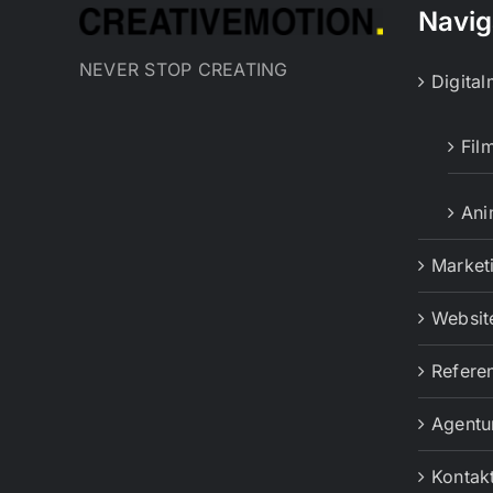
Navig
NEVER STOP CREATING
Digita
Fil
Ani
Market
Websit
Refere
Agentu
Kontak