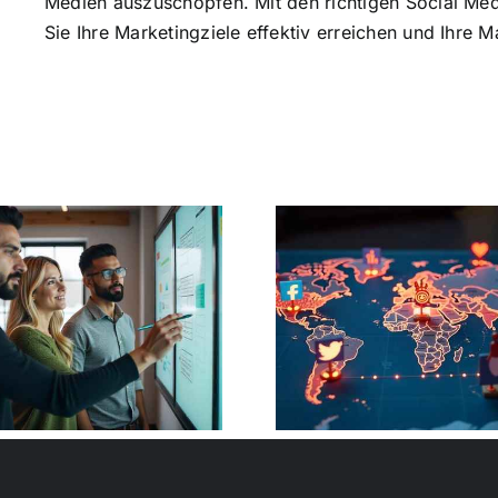
Medien auszuschöpfen. Mit den richtigen Social Med
Sie Ihre Marketingziele effektiv erreichen und Ihre M
Erfolgreiche Social
Neue Socia
Media Kampagne
Plattforme
aufbauen: 10
Innovat
Schritte
entdec