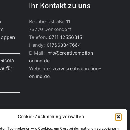
Ihr Kontakt zu uns
a
Rechbergstraße 11
um
73770 Denkendorf
loppen
Telefon:
0711 12556815
Handy:
017663847664
E-Mail:
info@creativemotion-
Ricola
online.de
ve für
Webseite:
www.creativemotion-
online.de
Cookie-Zustimmung verwalten
den Technologien wie Cookies, um Geräteinformationen zu speichern