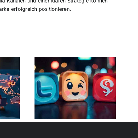
ia Kanälen und einer klaren Strategie können
arke erfolgreich positionieren.
l Media
n 2025:
ionen
ken