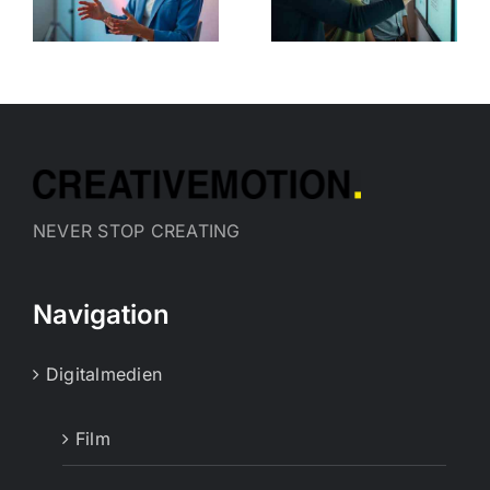
Copy
n
Kampagne
aufbauen:
10 Schritte
NEVER STOP CREATING
Navigation
Digitalmedien
Film