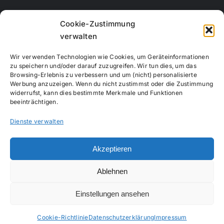
Rechbergstraße 11
Cookie-Zustimmung
73770 Denkendorf
verwalten
Telefon:
0711 12556815
Wir verwenden Technologien wie Cookies, um Geräteinformationen
Handy:
017663847664
zu speichern und/oder darauf zuzugreifen. Wir tun dies, um das
Browsing-Erlebnis zu verbessern und um (nicht) personalisierte
E-Mail:
info@creativemotion-online.de
Werbung anzuzeigen. Wenn du nicht zustimmst oder die Zustimmung
Webseite:
www.creativemotion-online.de
widerrufst, kann dies bestimmte Merkmale und Funktionen
beeinträchtigen.
Dienste verwalten
Akzeptieren
Copyright 2020 - 2024 |
Impressum
|
Datenschutzerklärung
|
Ablehnen
All Rights Reserved
Einstellungen ansehen
Cookie-Richtlinie
Datenschutzerklärung
Impressum