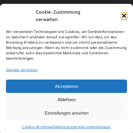
Rechbergstraße 11
Cookie-Zustimmung
73770 Denkendorf
verwalten
Telefon:
0711 12556815
Wir verwenden Technologien wie Cookies, um Geräteinformationen
Handy:
017663847664
zu speichern und/oder darauf zuzugreifen. Wir tun dies, um das
Browsing-Erlebnis zu verbessern und um (nicht) personalisierte
E-Mail:
info@creativemotion-online.de
Werbung anzuzeigen. Wenn du nicht zustimmst oder die Zustimmung
Webseite:
www.creativemotion-online.de
widerrufst, kann dies bestimmte Merkmale und Funktionen
beeinträchtigen.
Dienste verwalten
Akzeptieren
Copyright 2020 - 2024 |
Impressum
|
Datenschutzerklärung
|
Ablehnen
All Rights Reserved
Einstellungen ansehen
Cookie-Richtlinie
Datenschutzerklärung
Impressum