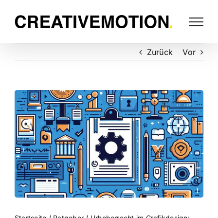
Zurück
Vor
Startseite
/
Ratgeber
/
Urheberrecht im Grafikdesign: