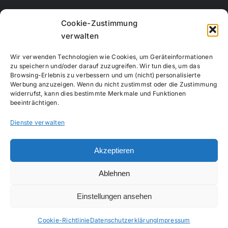
Rechbergstraße 11
Cookie-Zustimmung
73770 Denkendorf
verwalten
Telefon:
0711 12556815
Wir verwenden Technologien wie Cookies, um Geräteinformationen
Handy:
017663847664
zu speichern und/oder darauf zuzugreifen. Wir tun dies, um das
Browsing-Erlebnis zu verbessern und um (nicht) personalisierte
E-Mail:
info@creativemotion-online.de
Werbung anzuzeigen. Wenn du nicht zustimmst oder die Zustimmung
Webseite:
www.creativemotion-online.de
widerrufst, kann dies bestimmte Merkmale und Funktionen
beeinträchtigen.
Dienste verwalten
Akzeptieren
Copyright 2020 - 2024 |
Impressum
|
Datenschutzerklärung
|
Ablehnen
All Rights Reserved
Einstellungen ansehen
Cookie-Richtlinie
Datenschutzerklärung
Impressum