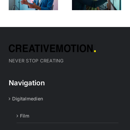
Copy
n
Kampagne
aufbauen:
10 Schritte
NEVER STOP CREATING
Navigation
Digitalmedien
Film